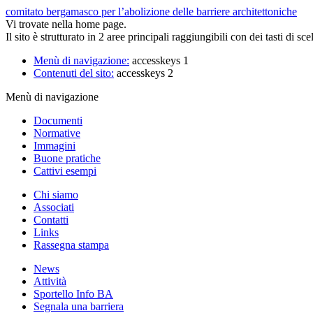
comitato bergamasco per l’
abolizione delle barriere
architettoniche
Vi trovate nella home page.
Il sito è strutturato in 2 aree principali raggiungibili con dei tasti di sce
Menù di navigazione:
accesskeys 1
Contenuti del sito:
accesskeys 2
Menù di navigazione
Documenti
Normative
Immagini
Buone pratiche
Cattivi esempi
Chi siamo
Associati
Contatti
Links
Rassegna stampa
News
Attività
Sportello Info BA
Segnala una barriera