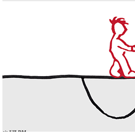
c/o UILDM
-